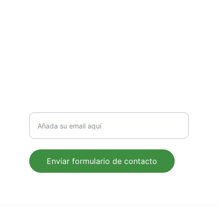
caigan de las sillas durante las clases. 
Contacto
Correo electrónico para contacto
Enviar formulario de contacto
© 2024. All rights reserved.